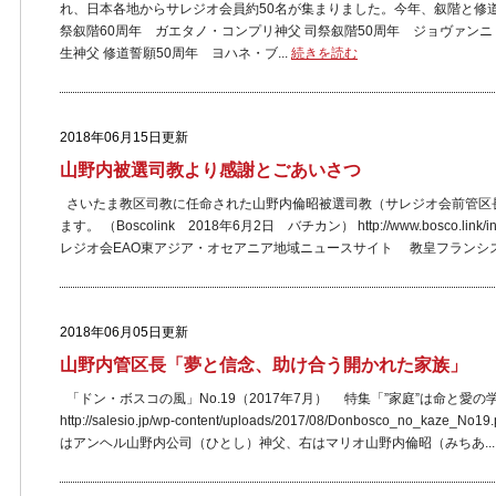
れ、日本各地からサレジオ会員約50名が集まりました。今年、叙階と修
祭叙階60周年 ガエタノ・コンプリ神父 司祭叙階50周年 
生神父 修道誓願50周年 ヨハネ・ブ...
続きを読む
2018年06月15日更新
山野内被選司教より感謝とごあいさつ
さいたま教区司教に任命された山野内倫昭被選司教（サレジオ会前管区
ます。 （Boscolink 2018年6月2日 バチカン） http://www.bosco.link/inde
レジオ会EAO東アジア・オセアニア地域ニュースサイト 教皇フランシスコ
2018年06月05日更新
山野内管区長「夢と信念、助け合う開かれた家族」
「ドン・ボスコの風」No.19（2017年7月） 特集「”家庭”は命と愛
http://salesio.jp/wp-content/uploads/2017/08/Donbosco_n
はアンヘル山野内公司（ひとし）神父、右はマリオ山野内倫昭（みちあ..