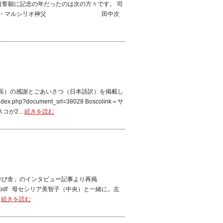
道誓願に記念の年だったのは次の方々です。 司
ジョヴァンニ・マルシリオ神父 田中次
長）の感謝とごあいさつ（日本語訳）を掲載し
x.php?document_srl=38028 Boscolink＝サ
が2...
続きを読む
の学び舎」のインタビュー記事より再掲
o_kaze_No19.pdf 母セシリア美智子（中央）と一緒に。左
.
続きを読む