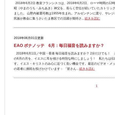
2018年6月2日 教皇フランシスコは、2018年6月2日、ローマ時間の
昭（やまのうち・みちあき）神父を、長らく空位が続いていたカトリッ
ました。 山野内被選司教は1955年生まれ。アルゼンチンに渡り、サレ
民族が教会に集うさいたま教区での活躍が期待さ...
続きを読む
2018年06月01日更新
EAO ボナノッテ 6月：毎日福音を読みますか？
2018年6月1日／中国・香港 毎日福音を読みますか？ 2分だけでも
の6月の月を、イエスに耳を傾ける特別な時にしましょう！ 私たちは伝
す。イエス・キリストのみ心に近づく良い機会です。最近のビデオ・メ
の若者に挑戦を投げかけています： 「皆さん...
続きを読む
1