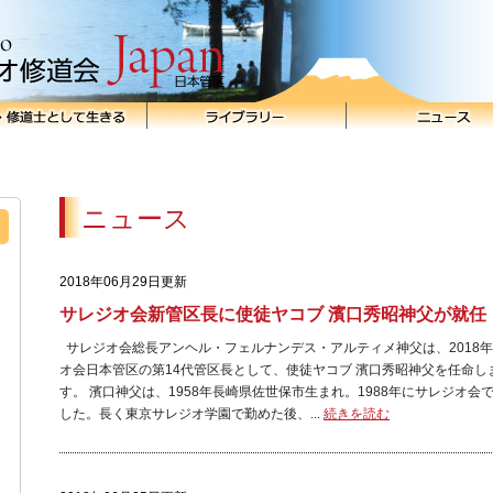
ニュース
2018年06月29日更新
サレジオ会新管区長に使徒ヤコブ 濱口秀昭神父が就任
サレジオ会総長アンヘル・フェルナンデス・アルティメ神父は、2018年
オ会日本管区の第14代管区長として、使徒ヤコブ 濱口秀昭神父を任命しま
す。 濱口神父は、1958年長崎県佐世保市生まれ。1988年にサレジオ会
した。長く東京サレジオ学園で勤めた後、...
続きを読む