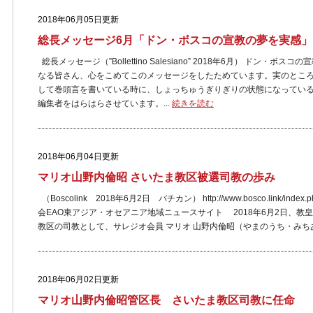
2018年06月05日更新
総長メッセージ6月「ドン・ボスコの宣教の夢を実感」
総長メッセージ（”Bollettino Salesiano” 2018年6月） ドン
なる皆さん、心をこめてこのメッセージをしたためています。実のとこ
して巻頭言を書いている時に、しょっちゅうぎりぎりの状態になってい
編集者をはらはらさせています。...
続きを読む
2018年06月04日更新
マリオ山野内倫昭 さいたま教区被選司教の歩み
（Boscolink 2018年6月2日 バチカン） http://www.bosco.link/index.p
会EAO東アジア・オセアニア地域ニュースサイト 2018年6月2日、
教区の司教として、サレジオ会員 マリオ 山野内倫昭（やまのうち・みちあ
2018年06月02日更新
マリオ山野内倫昭管区長 さいたま教区司教に任命