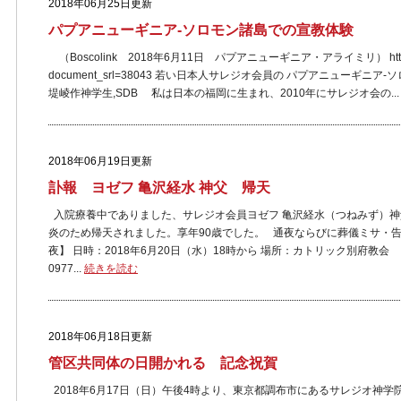
2018年06月25日更新
パプアニューギニア-ソロモン諸島での宣教体験
（Boscolink 2018年6月11日 パプアニューギニア・アライミリ） http://www.
document_srl=38043 若い日本人サレジオ会員の パプアニューギニ
堤崚作神学生,SDB 私は日本の福岡に生まれ、2010年にサレジオ会の..
2018年06月19日更新
訃報 ヨゼフ 亀沢経水 神父 帰天
入院療養中でありました、サレジオ会員ヨゼフ 亀沢経水（つねみず）神父が
炎のため帰天されました。享年90歳でした。 通夜ならびに葬儀ミサ・
夜】 日時：2018年6月20日（水）18時から 場所：カトリック別府教会 
0977...
続きを読む
2018年06月18日更新
管区共同体の日開かれる 記念祝賀
2018年6月17日（日）午後4時より、東京都調布市にあるサレジオ神