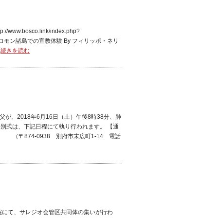
bosco.link/index.php?
ア-ソロモン諸島での宣教体験 By フィリッポ・ネリ
.
続きを読む
、2018年6月16日（土）午後8時38分、肺
告別式は、下記日程にて執り行われます。 【通
（〒874-0938 別府市末広町1-14 電話
学院にて、サレジオ会管区共同体の集いが行わ