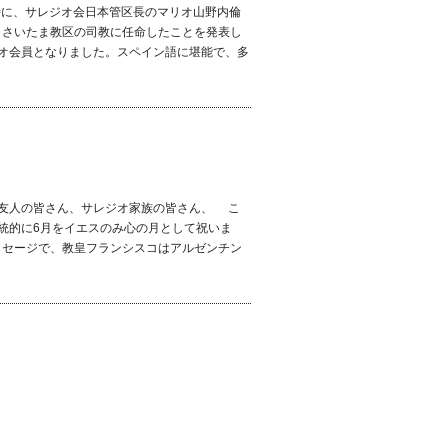
12時に、サレジオ会日本管区長のマリオ山野内倫
クさいたま教区の司教に任命したことを発表し
ジオ会員となりました。スペイン語に堪能で、多
！ 友人の皆さん、サレジオ家族の皆さん、 こ
統的に6月をイエスのみ心の月として祝いま
ッセージで、教皇フランシスコはアルゼンチン