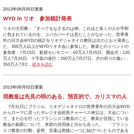
2013年08月05日更新
WYD in リオ 参加統計発表
リオの大司教：「すべてをなさるのは神。これほど多くの人が平和
に包まれているのを、コパカバーナは見たことがなかった」世界青
年の日大会WYDの統計をリオデジャネイロ教区は次のとおり発表し
た。350万人以上がWYDリオ大会に参加した。教皇とのイベントの
参加者：7月23日、歓迎セレモニー：60万人7月25日、開会式：120
万人7月26日、十字架の道行：200万人7月27日、夕の祈りの集い：
350万人7月2...
続きを読む
2013年08月02日更新
現教皇は先見の明のある、預言的で、カリスマの人
7月31日にブラジル、リオデジャネイロの世界青年の日大会WYD
からローマに戻ったサレジオ会総長チャーベス神父は、大会につい
て、また心を打ったフランシスコ教皇のこと、教皇が目指している
教会の刷新について、本部の共同体と分かち合った。 「フランシ
スコ教皇の行動、姿勢、言葉は密接に一つに結びついたものである