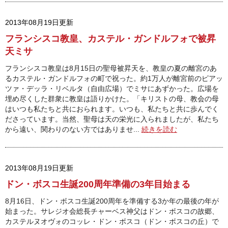
2013年08月19日更新
フランシスコ教皇、カステル・ガンドルフォで被昇
天ミサ
フランシスコ教皇は8月15日の聖母被昇天を、教皇の夏の離宮のあ
るカステル・ガンドルフォの町で祝った。約1万人が離宮前のピアッ
ツァ・デッラ・リベルタ（自由広場）でミサにあずかった。広場を
埋め尽くした群衆に教皇は語りかけた。「キリストの母、教会の母
はいつも私たちと共におられます。いつも、私たちと共に歩んでく
ださっています。当然、聖母は天の栄光に入られましたが、私たち
から遠い、関わりのない方ではありませ...
続きを読む
2013年08月19日更新
ドン・ボスコ生誕200周年準備の3年目始まる
8月16日、ドン・ボスコ生誕200周年を準備する3か年の最後の年が
始まった。サレジオ会総長チャーベス神父はドン・ボスコの故郷、
カステルヌオヴォのコッレ・ドン・ボスコ（ドン・ボスコの丘）で