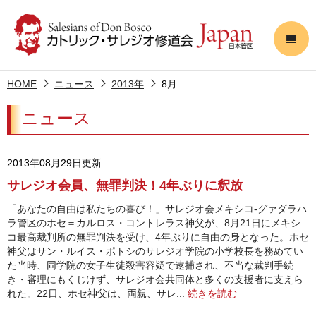
HOME
ニュース
2013年
8月
ニュース
2013年08月29日更新
サレジオ会員、無罪判決！4年ぶりに釈放
「あなたの自由は私たちの喜び！」サレジオ会メキシコ‐グァダラハ
ラ管区のホセ＝カルロス・コントレラス神父が、8月21日にメキシ
コ最高裁判所の無罪判決を受け、4年ぶりに自由の身となった。ホセ
神父はサン・ルイス・ポトシのサレジオ学院の小学校長を務めてい
た当時、同学院の女子生徒殺害容疑で逮捕され、不当な裁判手続
き・審理にもくじけず、サレジオ会共同体と多くの支援者に支えら
れた。22日、ホセ神父は、両親、サレ...
続きを読む