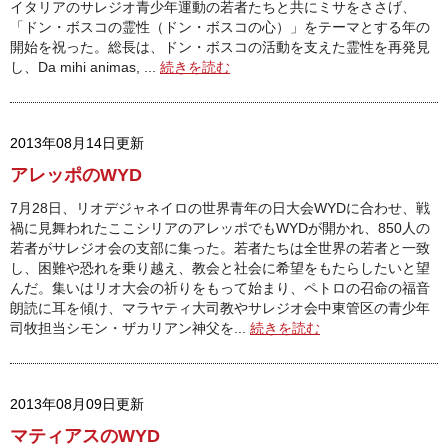
イタリアのサレジオ青少年運動の若者たちと共にミサをささげ、
「ドン・ボスコの霊性（ドン・ボスコの心）」をテーマとする年の
開始を祝った。総長は、ドン・ボスコの活動を支えた霊性を再発見
し、Da mihi animas, ...
続きを読む
2013年08月14日更新
アレッポのWYD
7月28日、リオデジャネイロの世界青年の日大会WYDに合わせ、戦
禍に見舞われたここシリアのアレッポでもWYDが開かれ、850人の
若者がサレジオ会の支部に集った。若者たちは全世界の若者と一致
し、困難や恐れを乗り越え、教会と社会に希望をもたらしたいと望
んだ。集いはリオ大会の祈りをもって始まり、ペトロの召命の福音
朗読に耳を傾け、マラヤティ大司教やサレジオ会中東管区の青少年
司牧担当シモン・ザカリアン神父を...
続きを読む
2013年08月09日更新
マティアスのWYD