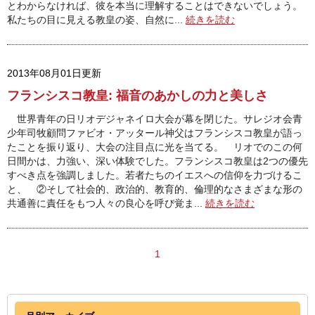
とわからなければ、彼を本当に理解することはできないでしょう。
私たちの目に見える教皇の姿、自然に...
続きを読む
2013年08月01日更新
フランシスコ教皇: 福音のあかしの力と美しさ
世界青年の日リオデジャネイロ大会が幕を閉じた。サレジオ会青
少年司牧顧問ファビオ・アッタール神父はフランシスコ教皇が語っ
たことを振り返り、大会の注目点に光を当てる。 リオでのこの何
日間かは、力強い、深い体験でした。フランシスコ教皇は2つの優先
すべき点を強調しました。若者たちのイエスへの信仰を力づけるこ
と、 ②そして社会的、政治的、教育的、倫理的なさまざまな形の
共通善に責任をもつ人々の良心を呼び覚ま...
続きを読む
1