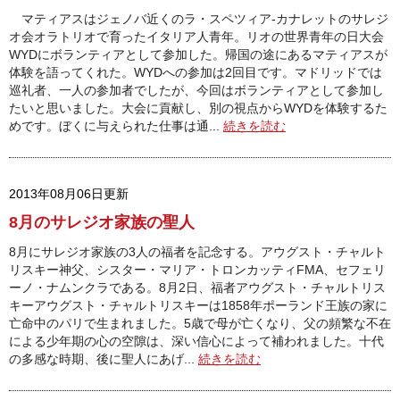
マティアスはジェノバ近くのラ・スペツィア‐カナレットのサレジ
オ会オラトリオで育ったイタリア人青年。リオの世界青年の日大会
WYDにボランティアとして参加した。帰国の途にあるマティアスが
体験を語ってくれた。WYDへの参加は2回目です。マドリッドでは
巡礼者、一人の参加者でしたが、今回はボランティアとして参加し
たいと思いました。大会に貢献し、別の視点からWYDを体験するた
めです。ぼくに与えられた仕事は通...
続きを読む
2013年08月06日更新
8月のサレジオ家族の聖人
8月にサレジオ家族の3人の福者を記念する。アウグスト・チャルト
リスキー神父、シスター・マリア・トロンカッティFMA、セフェリ
ーノ・ナムンクラである。8月2日、福者アウグスト・チャルトリス
キーアウグスト・チャルトリスキーは1858年ポーランド王族の家に
亡命中のパリで生まれました。5歳で母が亡くなり、父の頻繁な不在
による少年期の心の空隙は、深い信心によって補われました。十代
の多感な時期、後に聖人にあげ...
続きを読む