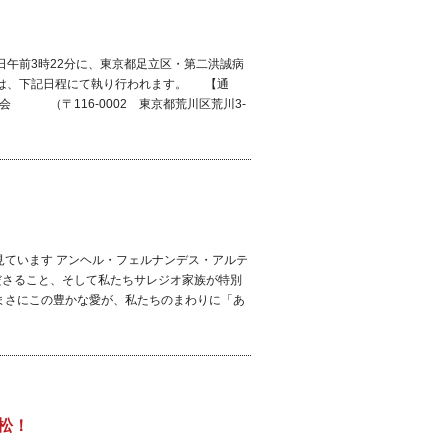
6日午前3時22分に、東京都足立区・第二洪誠病
式は、下記日程にて執り行われます。 【通
島教会 （〒116-0002 東京都荒川区荒川3-
夢見ています アンヘル・フェルナンデス・アルテ
ださること、そして私たちサレジオ家族が特別
まさにこの豊かな愛が、私たちのまわりに「あ
松！