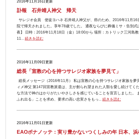
2016年11月16日更新
訃報 石井靖人神父 帰天
サレジオ会員 使徒ヨハネ 石井靖人神父が、癌のため、2016年11月1
院で帰天されました。享年78歳でした。 通夜ならびに葬儀ミサ・告別
夜】 日時：2016年11月18日（金）18:00から 場所：カトリック三河
11...
続きを読む
2016年11月09日更新
総長「宣教の心を持つサレジオ家族を夢見て」
総長メッセージ（2016年11月） 私は宣教の心を持つサレジオ家族を
ィメ神父 第147回宣教派遣は、主が創られ望まれた人類を愛し続けてく
な方法で神のはかりがたいやさしさを感じていることを宣言しました。 
ふれ出る」ことを求め、要求の高い忠実さをもっ...
続きを読む
2016年11月01日更新
EAOボナノッテ：実り豊かないつくしみの年 日本、浜