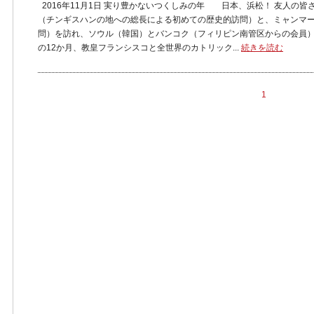
2016年11月1日 実り豊かないつくしみの年 日本、浜松！ 友人の
（チンギスハンの地への総長による初めての歴史的訪問）と、ミャンマ
問）を訪れ、ソウル（韓国）とバンコク（フィリピン南管区からの会員
の12か月、教皇フランシスコと全世界のカトリック...
続きを読む
1