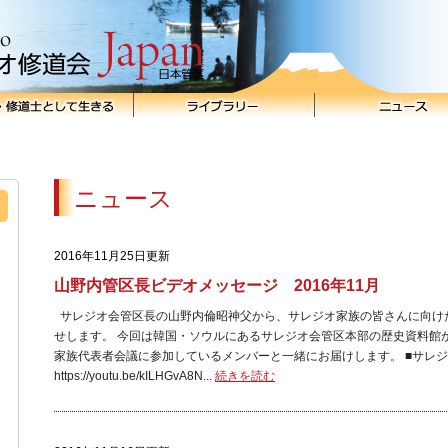
ニュース
2016年11月25日更新
山野内管区長ビデオメッセージ 2016年11月
サレジオ会管区長の山野内倫昭神父から、サレジオ家族の皆さんに向け
せします。 今回は韓国・ソウルにあるサレジオ会管区本部の歴史資料館
家族代表者会議に参加しているメンバーと一緒にお届けします。 ■サレジオ
https://youtu.be/kILHGvA8N...
続きを読む