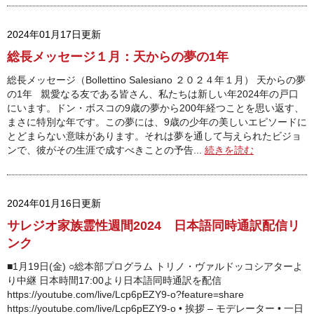
2024年01月17日更新
総長メッセージ１月：天からの夢の1年
総長メッセージ（Bollettino Salesiano ２０２４年１月） 天からの夢
の1年 親愛なる友である皆さん、私たちは新しい年2024年の戸口
にいます。ドン・ボスコの9歳の夢から200年経つことを思い返す、
まさに特別な年です。この夢には、9歳の少年の美しいエピソードに
とどまらない意味があります。それは夢を通して与えられたビジョ
ンで、彼がその生涯で成すべきことの予告...
続きを読む
2024年01月16日更新
サレジオ家族霊性週間2024 日本語同時通訳配信リ
ンク
■1月19日(金) ○総本部プログラム トリノ・ヴァルドッコシアターよ
り中継 日本時間17:00より日本語同時通訳を配信
https://youtube.com/live/Lcp6pEZY9-o?feature=share
https://youtube.com/live/Lcp6pEZY9-o • 挨拶 – モデレーター • 一日