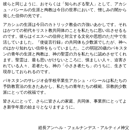
彼らと同じように、おそらくは「知られざる聖人」として、アカシ
ュ・バシールの生涯と殉教は今日の世界において、憎しみの闇から
発した信仰の光です。
アカシュの生涯は今日のカトリック教会の力強いあかしです。それ
はかつての初代キリスト教共同体のことを私たちに思い出させるも
のです。彼らはイエスへの信仰と対立する文化や思想のただ中で生
活していました。『使徒言行録』の共同体も少数派でしたが、神へ
のはかり知れない信仰をもっていました。この弱冠20歳のパキスタ
ンの青年の生涯と殉教は、神の聖霊の力を私たちに認めさせてくれ
ます。聖霊は、最も思いがけないところに、慎ましい人々、迫害さ
れている人々、若者たち、神の「小さき者たち」のうちに、生きて
現存しておられるのです。
パキスタンのサレジオ会学校卒業生アカシュ・バシールは私たちの
予防教育法の生きたあかし、私たちの青年たちの模範、宗教的少数
派にとっての祝福です。
皆さんにとって、さらに皆さんの家庭、共同体、事業所にとってよ
き新学年度の始まりとなりますように。
総長アンヘル・フェルナンデス・アルティメ神父