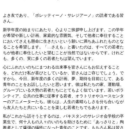
よき友であり、「ボレッティーノ・サレジアーノ」の読者である皆
さん、
新学年度の始まりにあたり、心よりご挨拶申し上げます。この学年
が希望や新しい計画、家庭的な雰囲気、そして他者に奉仕すること
においてさえも懸命に生きたいという願いに満ちあふれたものとな
ることを希望します。「…さえも」と書いたのは、すべての若者た
ちが他者に奉仕したいと望むことが当然ではないからです。けれど
も、多くの、実に多くの若者たちは望んでいます。
心にふれたいのちにまつわる出来事を皆さんにもお伝えすること
を、どれだけ私が喜びとしているか、皆さんはご存じでしょう。で
すから、今日、新年度の多くの計画、夢、期待を目前にして、ある
青年のことをお話ししたいと思います。彼は私たちの家、運動場、
グループにいる大勢の若者たちにとてもよく似ています。若いボラ
ンティア、公共の仕事に従事する若者、オラトリオやユースセンタ
ーのアニメーターたち。彼らは、人生の素晴らしさを分ち合いなが
ら友人たちと共にいることを楽しむ若者たちでもあります。
私がこれから話そうとするのは、パキスタンのサレジオ会学校の卒
業生で、何十人もの人々のいのちを助けるために「あっさりと」殉
教者として爆弾の犠牲になった青年のことです。もちろん私は皆さ