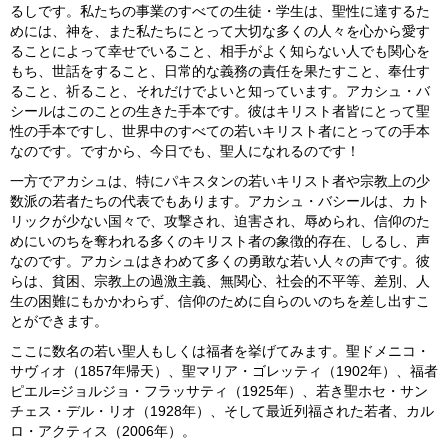
るしです。私たちの事業のすべての生徒・学生は、聖性に達するた
めには、神を、また私たちにとって大切な多くの人々を心から愛す
ることによって幸せでいること、相手がよく知らない人でも関心を
もち、世話をすること、日常的な義務の責任を果たすこと、奉仕す
ること、祈ること、それだけでよいと知っています。アカシュ・バ
シールはこのことの生きた手本です。彼はキリスト者皆にとって聖
性の手本ですし、世界中のすべての若いキリスト者にとっての手本
なのです。ですから、今日でも、聖人になれるのです！
一方でアカシュは、特にパキスタンの若いキリスト者や宗教上の少
数派の若者たちの代表でもあります。アカシュ・バシールは、カト
リックが少ない国々で、攻撃され、迫害され、辱められ、信仰のた
めにいのちを奪われる多くのキリスト者の象徴的存在、しるし、声
なのです。アカシュはきわめて多くの勇敢な若い人々の声です。彼
らは、貧困、宗教上の過激主義、無関心、社会的不平等、差別、人
生の困難にもかかわらず、信仰のために自らのいのちを差し出すこ
とができます。
ここに数名の若い聖人もしくは福者を挙げてみます。聖ドメニコ・
サヴィオ（1857年帰天）、聖マリア・ゴレッティ（1902年）、福者
ピエル=ジョルジョ・フラッサティ（1925年）、若き聖ホセ・サン
チェス・デル・リオ（1928年）、そして最近列福された若者、カル
ロ・アクティス（2006年）。