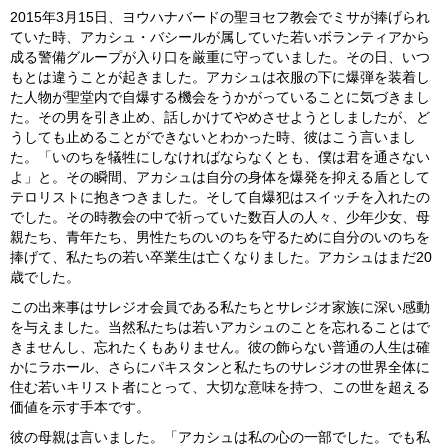
2015年3月15日、ヨウハナバードの聖ヨセフ教会でミサが捧げられ
ていた時、アカシュ・バシールが属していた若いボランティアから
成る警備グループが入り口を厳重に守っていました。その日、いつ
もとは違うことが起きました。アカシュは衣服の下に爆弾を装着し
た人物が聖堂内で自爆する機会をうかがっていることに気づきまし
た。その男を引き止め、話しかけてやめさせようとしましたが、ど
うしても止めることができないとわかった時、彼はこう言いまし
た。「いのちを犠牲にしなければならなくとも、僕は君を通さない
よ」と。その瞬間、アカシュは自分の身体を爆発を抑える盾として
テロリストに抱きつきました。そして自爆犯はスイッチを入れたの
でした。その時教会の中で祈っていた数百人の人々、少年少女、母
親たち、青年たち、男性たちのいのちを守るために自分のいのちを
捧げて、私たちの若い卒業生は亡くなりました。アカシュはまだ20
歳でした。
この出来事はサレジオ会員である私たちとサレジオ家族に深い感動
を与えました。当然私たちは若いアカシュのことを忘れることはで
きませんし、忘れたくもありません。彼の飾らない普通の人生は確
かにラホール、さらにパキスタンと私たちのサレジオの世界全体に
住む若いキリスト者にとって、大切な意味を持つ、この世を超える
価値を示す手本です。
彼の母親は言いました。「アカシュは私の心の一部でした。でも私