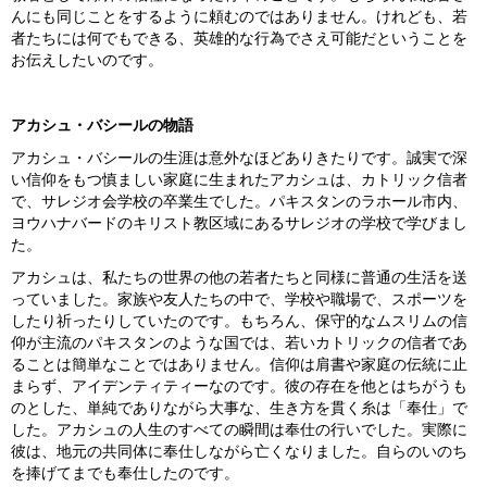
んにも同じことをするように頼むのではありません。けれども、若
者たちには何でもできる、英雄的な行為でさえ可能だということを
お伝えしたいのです。
アカシュ・バシールの物語
アカシュ・バシールの生涯は意外なほどありきたりです。誠実で深
い信仰をもつ慎ましい家庭に生まれたアカシュは、カトリック信者
で、サレジオ会学校の卒業生でした。パキスタンのラホール市内、
ヨウハナバードのキリスト教区域にあるサレジオの学校で学びまし
た。
アカシュは、私たちの世界の他の若者たちと同様に普通の生活を送
っていました。家族や友人たちの中で、学校や職場で、スポーツを
したり祈ったりしていたのです。もちろん、保守的なムスリムの信
仰が主流のパキスタンのような国では、若いカトリックの信者であ
ることは簡単なことではありません。信仰は肩書や家庭の伝統に止
まらず、アイデンティティーなのです。彼の存在を他とはちがうも
のとした、単純でありながら大事な、生き方を貫く糸は「奉仕」で
した。アカシュの人生のすべての瞬間は奉仕の行いでした。実際に
彼は、地元の共同体に奉仕しながら亡くなりました。自らのいのち
を捧げてまでも奉仕したのです。