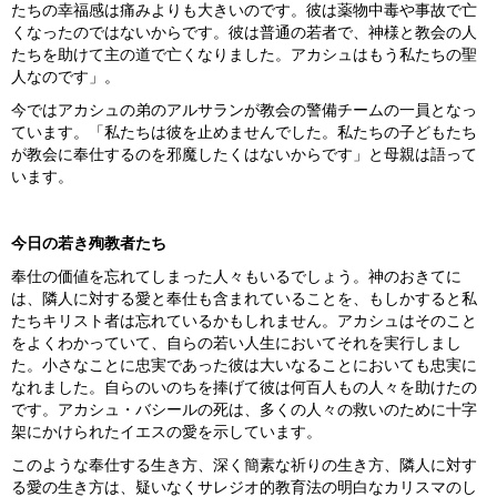
たちの幸福感は痛みよりも大きいのです。彼は薬物中毒や事故で亡
くなったのではないからです。彼は普通の若者で、神様と教会の人
たちを助けて主の道で亡くなりました。アカシュはもう私たちの聖
人なのです」。
今ではアカシュの弟のアルサランが教会の警備チームの一員となっ
ています。「私たちは彼を止めませんでした。私たちの子どもたち
が教会に奉仕するのを邪魔したくはないからです」と母親は語って
います。
今日の若き殉教者たち
奉仕の価値を忘れてしまった人々もいるでしょう。神のおきてに
は、隣人に対する愛と奉仕も含まれていることを、もしかすると私
たちキリスト者は忘れているかもしれません。アカシュはそのこと
をよくわかっていて、自らの若い人生においてそれを実行しまし
た。小さなことに忠実であった彼は大いなることにおいても忠実に
なれました。自らのいのちを捧げて彼は何百人もの人々を助けたの
です。アカシュ・バシールの死は、多くの人々の救いのために十字
架にかけられたイエスの愛を示しています。
このような奉仕する生き方、深く簡素な祈りの生き方、隣人に対す
る愛の生き方は、疑いなくサレジオ的教育法の明白なカリスマのし