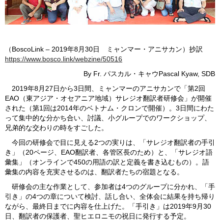
（BoscoLink – 2019年8月30日 ミャンマー・アニサカン）抄訳
https://www.bosco.link/webzine/50516
By Fr. パスカル・キャウPascal Kyaw, SDB
2019年8月27日から3日間、ミャンマーのアニサカンで「第2回
EAO（東アジア・オセアニア地域）サレジオ翻訳者研修会」が開催
された（第1回は2014年のベトナム・クロンで開催）。3日間にわた
って集中的な分かち合い、討議、小グループでのワークショップ、
兄弟的な交わりの時をすごした。
今回の研修会で目に見える2つの実りは、「サレジオ翻訳者の手引
き」（20ページ、EAO翻訳者、各管区長のため）と、「サレジオ語
彙集」（オンラインで450の用語の訳と定義を書き込むもの）。語
彙集の内容を充実させるのは、翻訳者たちの宿題となる。
研修会の主な作業として、参加者は4つのグループに分かれ、「手
引き」の4つの章について検討、話し合い、全体会に結果を持ち帰り
ながら、最終日までに内容を仕上げた。「手引き」は2019年9月30
日、翻訳者の保護者、聖ヒエロニモの祝日に発行する予定。