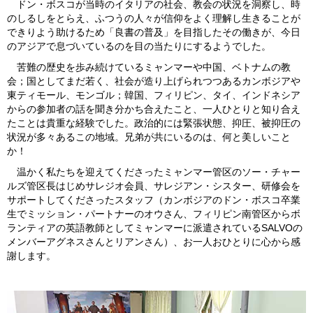
ドン・ボスコが当時のイタリアの社会、教会の状況を洞察し、時
のしるしをとらえ、ふつうの人々が信仰をよく理解し生きることが
できりよう助けるため「良書の普及」を目指したその働きが、今日
のアジアで息づいているのを目の当たりにするようでした。
苦難の歴史を歩み続けているミャンマーや中国、ベトナムの教
会；国としてまだ若く、社会が造り上げられつつあるカンボジアや
東ティモール、モンゴル；韓国、フィリピン、タイ、インドネシア
からの参加者の話を聞き分かち合えたこと、一人ひとりと知り合え
たことは貴重な経験でした。政治的には緊張状態、抑圧、被抑圧の
状況が多々あるこの地域。兄弟が共にいるのは、何と美しいこと
か！
温かく私たちを迎えてくださったミャンマー管区のソー・チャー
ルズ管区長はじめサレジオ会員、サレジアン・シスター、研修会を
サポートしてくださったスタッフ（カンボジアのドン・ボスコ卒業
生でミッション・パートナーのオウさん、フィリピン南管区からボ
ランティアの英語教師としてミャンマーに派遣されているSALVOの
メンバーアグネスさんとリアンさん）、お一人おひとりに心から感
謝します。