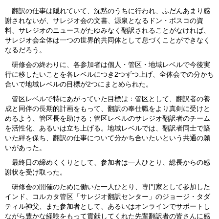
翻訳の仕事は隠れていて、沈黙のうちに行われ、ふだんあまり感
謝されないが、サレジオ会の文書、源泉となるドン・ボスコの資
料、サレジオのニュースがたゆみなく翻訳されることがなければ、
サレジオ会全体は一つの世界的共同体として息づくことができなく
なるだろう。
研修会の終わりに、各参加者は個人・管区・地域レベルで今後実
行に移したいことを各レベルにつき2つずつ上げ、全体会での分かち
合いで地域レベルの目標が2つにまとめられた。
管区レベルで特にあがっていた目標は：管区として、翻訳者の養
成と同伴の長期的計画をもって、翻訳の奉仕職をより真剣に受けと
めるよう、管区長を助ける；管区レベルのサレジオ翻訳者のチーム
を活性化、あるいは立ち上げる。地域レベルでは、翻訳者同士で築
いた絆を保ち、翻訳の仕事について分かち合いたいという共通の願
いがあった。
最終日の締めくくりとして、参加者は一人ひとり、総長からの感
謝状を受け取った。
研修会の開催のために働いた一人ひとり、専門家として参加した
インド、コルカタ管区「サレジオ翻訳センター」のジョージ・タダ
ティル神父、また参加者として、あるいはオンラインでサポートし
ながら豊かな経験をもって貢献してくれた先輩翻訳者の皆さんに感