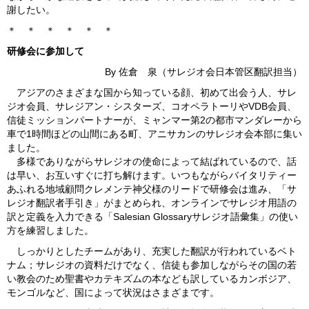
謝したい。
＊ ＊ ＊ ＊ ＊ ＊
研修会に参加して
By 佐倉 泉（サレジオ会日本管区翻訳担当）
アジアのさまざまな国から知っている顔、初めて出会う人、サレ
ジオ会員、サレジアン・シスターズ、コオペラトーリやVDB会員、
信徒ミッションパートナーが、ミャンマー第2の都市マンダレーから
車で1時間ほどの山間にある町、アニサカンのサレジオ会本部に集い
ました。
多様でありながらサレジオの使命によって結ばれているので、話
は早い、お互いすぐに打ち解けます。いつもながらバイタリティー
あふれる地域顧問クレメンテ神父様のリードで研修会は進み、「サ
レジオ翻訳者手引き」がまとめられ、オンラインでサレジオ用語の
訳と定義を入力できる「Salesian Glossaryサレジオ語彙集」の使い
方を練習しました。
しっかりとしたチームがあり、充実した翻訳が行われているベト
ナム；サレジオの資料だけでなく、信徒も参加しながらその国の若
い教会のため聖書やカテキズムの本なども訳しているカンボジア、
モンゴルなど、国によって状況はさまざまです。