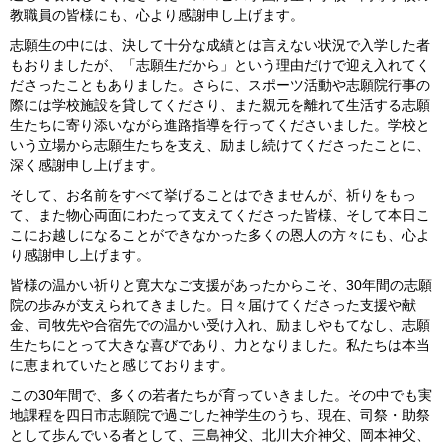
教職員の皆様にも、心より感謝申し上げます。
志願生の中には、決して十分な成績とは言えない状況で入学した者
もおりましたが、「志願生だから」という理由だけで迎え入れてく
ださったこともありました。さらに、スポーツ活動や志願院行事の
際には学校施設を貸してくださり、また親元を離れて生活する志願
生たちに寄り添いながら進路指導を行ってくださいました。学校と
いう立場から志願生たちを支え、励まし続けてくださったことに、
深く感謝申し上げます。
そして、お名前をすべて挙げることはできませんが、祈りをもっ
て、また物心両面にわたって支えてくださった皆様、そして本日こ
こにお越しになることができなかった多くの恩人の方々にも、心よ
り感謝申し上げます。
皆様の温かい祈りと寛大なご支援があったからこそ、30年間の志願
院の歩みが支えられてきました。日々届けてくださった支援や献
金、司牧先や合宿先での温かい受け入れ、励ましやもてなし、志願
生たちにとって大きな喜びであり、力となりました。私たちは本当
に恵まれていたと感じております。
この30年間で、多くの若者たちが育っていきました。その中でも実
地課程を四日市志願院で過ごした神学生のうち、現在、司祭・助祭
として歩んでいる者として、三島神父、北川大介神父、岡本神父、