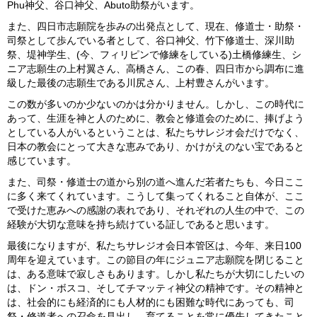
Phu神父、谷口神父、Abuto助祭がいます。
また、四日市志願院を歩みの出発点として、現在、修道士・助祭・
司祭として歩んでいる者として、谷口神父、竹下修道士、深川助
祭、堤神学生、(今、フィリピンで修練をしている)土橋修練生、シ
ニア志願生の上村翼さん、高橋さん、この春、四日市から調布に進
級した最後の志願生である川尻さん、上村豊さんがいます。
この数が多いのか少ないのかは分かりません。しかし、この時代に
あって、生涯を神と人のために、教会と修道会のために、捧げよう
としている人がいるということは、私たちサレジオ会だけでなく、
日本の教会にとって大きな恵みであり、かけがえのない宝であると
感じています。
また、司祭・修道士の道から別の道へ進んだ若者たちも、今日ここ
に多く来てくれています。こうして集ってくれること自体が、ここ
で受けた恵みへの感謝の表れであり、それぞれの人生の中で、この
経験が大切な意味を持ち続けている証しであると思います。
最後になりますが、私たちサレジオ会日本管区は、今年、来日100
周年を迎えています。この節目の年にジュニア志願院を閉じること
は、ある意味で寂しさもあります。しかし私たちが大切にしたいの
は、ドン・ボスコ、そしてチマッティ神父の精神です。その精神と
は、社会的にも経済的にも人材的にも困難な時代にあっても、司
祭・修道者への召命を見出し、育てることを常に優先してきたこと