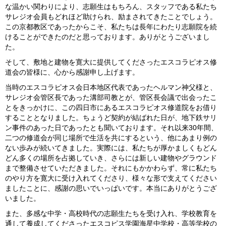
な温かい関わりにより、志願生はもちろん、スタッフである私たち
サレジオ会員もどれほど助けられ、励まされてきたことでしょう。
この京都教区であったからこそ、私たちは長年にわたり志願院を続
けることができたのだと思っております。ありがとうございまし
た。
そして、敷地と建物を寛大に提供してくださったエスコラピオス修
道会の皆様に、心から感謝申し上げます。
当時のエスコラピオス会日本地区代表であったヘルマン神父様と、
サレジオ会管区長であった溝部司教とが、管区長会議で出会ったこ
とをきっかけに、この四日市にあるエスコラピオス修道院をお借り
することとなりました。ちょうど契約が結ばれた日が、地下鉄サリ
ン事件のあった日であったとも聞いております。それ以来30年間、
二つの修道会が同じ場所で生活を共にするという、他にあまり例の
ない歩みが続いてきました。実際には、私たちが厚かましくもどん
どん多くの場所を占拠していき、さらには新しい建物やグラウンド
まで整備させていただきました。それにもかかわらず、常に私たち
のやり方を寛大に受け入れてくださり、様々な形で支えてください
ましたことに、感謝の思いでいっぱいです。本当にありがとうござ
いました。
また、多感な中学・高校時代の志願生たちを受け入れ、学校教育を
通して養成してくださったエスコピス学園海星中学校・高等学校の