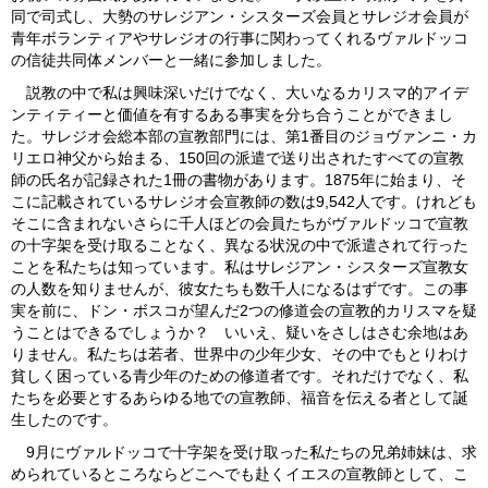
同で司式し、大勢のサレジアン・シスターズ会員とサレジオ会員が
青年ボランティアやサレジオの行事に関わってくれるヴァルドッコ
の信徒共同体メンバーと一緒に参加しました。
説教の中で私は興味深いだけでなく、大いなるカリスマ的アイデ
ンティティーと価値を有するある事実を分ち合うことができまし
た。サレジオ会総本部の宣教部門には、第1番目のジョヴァンニ・カ
リエロ神父から始まる、150回の派遣で送り出されたすべての宣教
師の氏名が記録された1冊の書物があります。1875年に始まり、そ
こに記載されているサレジオ会宣教師の数は9,542人です。けれども
そこに含まれないさらに千人ほどの会員たちがヴァルドッコで宣教
の十字架を受け取ることなく、異なる状況の中で派遣されて行った
ことを私たちは知っています。私はサレジアン・シスターズ宣教女
の人数を知りませんが、彼女たちも数千人になるはずです。この事
実を前に、ドン・ボスコが望んだ2つの修道会の宣教的カリスマを疑
うことはできるでしょうか？ いいえ、疑いをさしはさむ余地はあ
りません。私たちは若者、世界中の少年少女、その中でもとりわけ
貧しく困っている青少年のための修道者です。それだけでなく、私
たちを必要とするあらゆる地での宣教師、福音を伝える者として誕
生したのです。
9月にヴァルドッコで十字架を受け取った私たちの兄弟姉妹は、求
められているところならどこへでも赴くイエスの宣教師として、こ