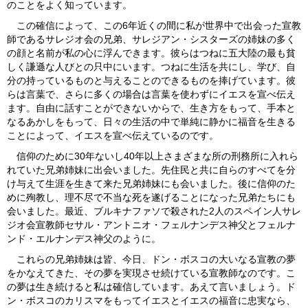
のことをよく知っています。
この確信によって、この6年近くの間に私が世界中で出会った宣教
師であるサレジオ会の兄弟、サレジアン・シスターズの姉妹の多く
の顔と名前が私の心に浮んできます。彼らはつねに五大陸の最も貧
しく謙遜な人びとの只中にいます。つねに生活を共にし、学び、自
分の持っているものと与えることのできるものを捧げています。彼
らは言葉で、さらに多くの場合は言葉を使わずにイエスを宣べ伝え
ます。自由に話すことができないからで、生き方をもって、手本と
なるあかしをもって、日々の生活の中で単純に静かに福音を生きる
ことによって、イエスを宣べ伝えているのです。
信仰のために30年ないし40年以上さまざまな所の刑務所に入れら
れていた兄弟姉妹に出会いました。先住民と共に自らのすべてを分
け与えて生涯を生きて来た兄弟姉妹にも会いました。後に信仰のた
めに殉教し、理不尽で不当な死を遂げることになった兄弟たちにも
会いました。最近、ブルキナファソで殺された2人のスペイン人サレ
ジオ会宣教師セサル・アントニオ・フェルナンデス神父とフェルナ
ンド・エルナンデス神父のように。
これらの兄弟姉妹は皆、今日、ドン・ボスコの大いなる宣教の夢
をかなえてきた、その夢を実現させ続けている宣教師なのです。こ
の夢は生き続けると私は確信しています。あえて言いましょう。ド
ン・ボスコのカリスマをもってイエスとイエスの福音に忠実なら、