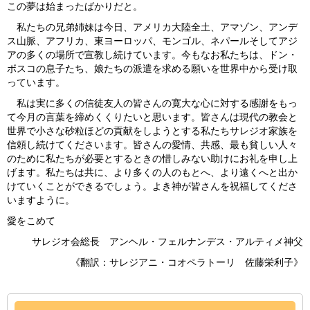
この夢は始まったばかりだと。
私たちの兄弟姉妹は今日、アメリカ大陸全土、アマゾン、アンデ
ス山脈、アフリカ、東ヨーロッパ、モンゴル、ネパールそしてアジ
アの多くの場所で宣教し続けています。今もなお私たちは、ドン・
ボスコの息子たち、娘たちの派遣を求める願いを世界中から受け取
っています。
私は実に多くの信徒友人の皆さんの寛大な心に対する感謝をもっ
て今月の言葉を締めくくりたいと思います。皆さんは現代の教会と
世界で小さな砂粒ほどの貢献をしようとする私たちサレジオ家族を
信頼し続けてくださいます。皆さんの愛情、共感、最も貧しい人々
のために私たちが必要とするときの惜しみない助けにお礼を申し上
げます。私たちは共に、より多くの人のもとへ、より遠くへと出か
けていくことができるでしょう。よき神が皆さんを祝福してくださ
いますように。
愛をこめて
サレジオ会総長 アンヘル・フェルナンデス・アルティメ神父
《翻訳：サレジアニ・コオペラトーリ 佐藤栄利子》