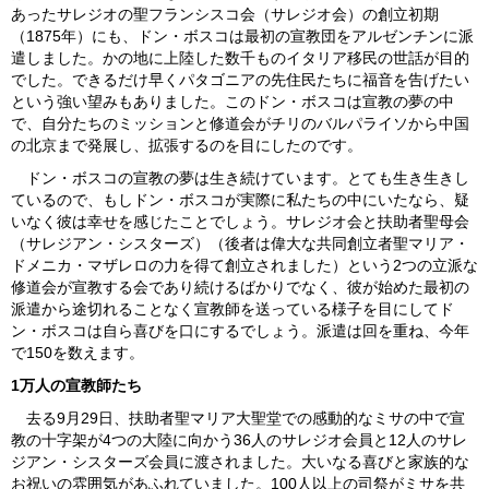
あったサレジオの聖フランシスコ会（サレジオ会）の創立初期
（1875年）にも、ドン・ボスコは最初の宣教団をアルゼンチンに派
遣しました。かの地に上陸した数千ものイタリア移民の世話が目的
でした。できるだけ早くパタゴニアの先住民たちに福音を告げたい
という強い望みもありました。このドン・ボスコは宣教の夢の中
で、自分たちのミッションと修道会がチリのバルパライソから中国
の北京まで発展し、拡張するのを目にしたのです。
ドン・ボスコの宣教の夢は生き続けています。とても生き生きし
ているので、もしドン・ボスコが実際に私たちの中にいたなら、疑
いなく彼は幸せを感じたことでしょう。サレジオ会と扶助者聖母会
（サレジアン・シスターズ）（後者は偉大な共同創立者聖マリア・
ドメニカ・マザレロの力を得て創立されました）という2つの立派な
修道会が宣教する会であり続けるばかりでなく、彼が始めた最初の
派遣から途切れることなく宣教師を送っている様子を目にしてド
ン・ボスコは自ら喜びを口にするでしょう。派遣は回を重ね、今年
で150を数えます。
1万人の宣教師たち
去る9月29日、扶助者聖マリア大聖堂での感動的なミサの中で宣
教の十字架が4つの大陸に向かう36人のサレジオ会員と12人のサレ
ジアン・シスターズ会員に渡されました。大いなる喜びと家族的な
お祝いの雰囲気があふれていました。100人以上の司祭がミサを共