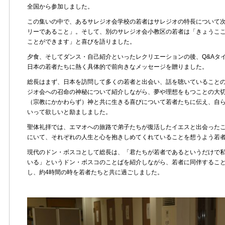
全国から参加しました。
この集いの中で、あるサレジオ会学校の若者はサレジオの特長について
リーであること」。そして、別のサレジオ会小教区の若者は「きょうこ
ことができます」と喜びを語りました。
夕食、そしてダンス・自己紹介といったレクリエーションの後、Q&Aタ
日本の若者たちに熱く具体的で前向きなメッセージを贈りました。
総長はまず、日本を訪問して多くの若者と出会い、話を聴いていること
ジオ会への召命の神秘について紹介しながら、夢や理想をもつことの大
（宗教にかかわらず）神と共に生きる喜びについて若者たちに伝え、自
いって欲しいと励ましました。
聖体礼拝では、エマオへの旅路で弟子たちが復活したイエスと出会った
にいて、それぞれの人生と心を抱きしめてくれていることを想うよう若
現代のドン・ボスコとして総長は、「君たちが若者であるというだけで
いる」というドン・ボスコのことばを紹介しながら、若者に同伴するこ
し、約4時間の時を若者たちと共に過ごしました。