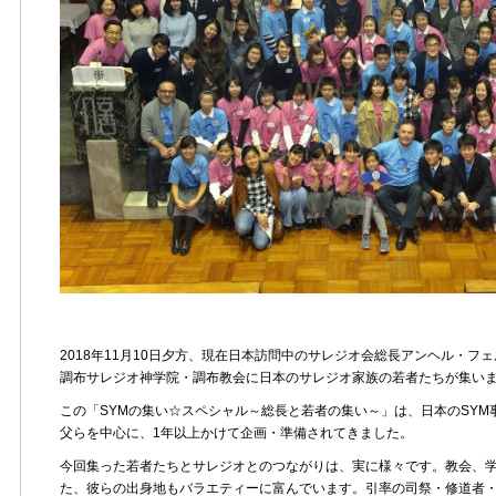
2018年11月10日夕方、現在日本訪問中のサレジオ会総長アンヘル・
調布サレジオ神学院・調布教会に日本のサレジオ家族の若者たちが集い
この「SYMの集い☆スペシャル～総長と若者の集い～」は、日本のSY
父らを中心に、1年以上かけて企画・準備されてきました。
今回集った若者たちとサレジオとのつながりは、実に様々です。教会、
た、彼らの出身地もバラエティーに富んでいます。引率の司祭・修道者・