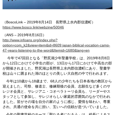
（BoscoLink – 2019年8月14日 長野県上水内郡信濃町）
https://www.bosco.link/webzine/50046
（ANS – 2019年8月16日）
http://www.infoans.org/index.php?
option=com_k2&view=item&id=8609:japan-biblical-vocation-camp-
47-years-listening-to-the-word&Itemid=1680&lang=en
今年で47回目となる「野尻湖少年聖書学校」は、2019年8月8日
から12日にかけて小学生の部が、13日から17日にかけて中高生の部
が開催されました。野尻湖は長野県上水内郡信濃町にあり、聖書学
校は山々に囲まれた湖のほとりの美しい大自然の中で行われます。
今年は10歳から18歳まで、68人の少年たちを日本各地の教区から
迎えました。司祭、修道士、修練期後の会員、志願生など多くのサ
レジオ会員と、サレジアニ・コオペラトーリ会員も、リーダーやス
タッフとして参加し、サレジオらしい家庭的雰囲気のなかで行われ
ました。皆がその場を自分の家のように感じ、愛情を味わい、尊重
され、共通の使命を共に担い、互いへの信頼が息づいていました。
今年の聖書学校のテーマ「聖なる者になろう」は、総長によるス