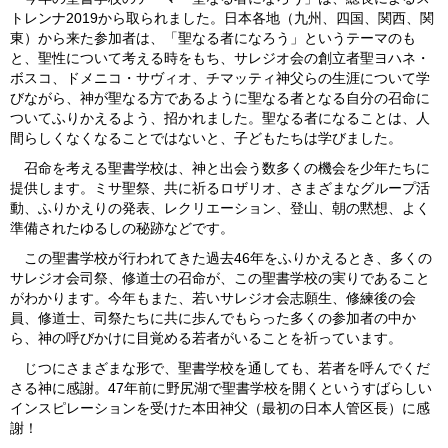
トレンナ2019から取られました。日本各地（九州、四国、関西、関
東）から来た参加者は、「聖なる者になろう」というテーマのも
と、聖性について考える時をもち、サレジオ会の創立者聖ヨハネ・
ボスコ、ドメニコ・サヴィオ、チマッティ神父らの生涯について学
びながら、神が聖なる方であるように聖なる者となる自分の召命に
ついてふりかえるよう、招かれました。聖なる者になることは、人
間らしくなくなることではないと、子どもたちは学びました。
召命を考える聖書学校は、神と出会う数多くの機会を少年たちに
提供します。ミサ聖祭、共に祈るロザリオ、さまざまなグループ活
動、ふりかえりの発表、レクリエーション、登山、朝の黙想、よく
準備されたゆるしの秘跡などです。
この聖書学校が行われてきた過去46年をふりかえるとき、多くの
サレジオ会司祭、修道士の召命が、この聖書学校の実りであること
がわかります。今年もまた、若いサレジオ会志願生、修練後の会
員、修道士、司祭たちに共に歩んでもらった多くの参加者の中か
ら、神の呼びかけに目覚める若者がいることを祈っています。
じつにさまざまな形で、聖書学校を通しても、若者を呼んでくだ
さる神に感謝。47年前に野尻湖で聖書学校を開くというすばらしい
インスピレーションを受けた本田神父（最初の日本人管区長）に感
謝！