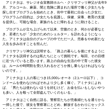
アミナタは、サレジオ会宣教師ホルヘ・クリサフッリ神父が去年9
月、アルコール、麻薬、闇と危険に囲まれた場所で働く少女たちを
探し出すプログラムを始めたとき、街中で最初に出会った少女だ。
プログラムの目的は、少女たちを庇護し、保健、栄養、教育の支援
を提供し、可能な場合、家族のもとに帰れるように助けること。
プログラムが立ち上げられて以来、空腹のとき、何かが必要なと
き、若者たちが「少女のためのシェルター」を訪れるようになっ
た。アミナタは自分のグループの中でただ一人、売春をやめ新たな
人生を歩み出すことを拒んだ。
クリサフッリ神父は説明する。「路上の暮らしを後にするように
アミナタを説得するのは私たちにとって挑戦です。毎回、その目標
に近づいていると思います。路上の自由な生活の中で育った彼女
は、ルールや時間割を受け入れるかどうか推し量らなければならな
いのです。」
アミナタは１人の客につき15,000レオーネ（2ユーロ以下）、コ
ンドームを使わなければそれより少し多く稼ぐ。アミナタによれ
ば、「男たちは使わないほうを好むけど、お金を払いもしないやつ
も多い。人を殴って全部盗んでいくのもいる。」
アミナタはごく自然に語る。警察官たちが売春婦たちを通りから
一掃した後で、彼女を警察署にとどめ、解放するかわりにセックス