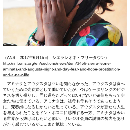
（ANS – 2017年6月15日 シエラレオネ・フリータウン）
http://infoans.org/en/sections/news/item/3456-sierra-leone-
aminata-and-augusta-night-and-day-fear-and-hope-prostitution-
and-a-new-life
アミナタとアウグスタは互いを知らなかった。アウグスタは食べ
ていくために売春婦として働いていたが、今はケータリングのビジ
ネスを切り盛りし、同じ道をたどってはいけないと確信をもって少
女たちに伝えている。アミナタは、祖母も母もそうであったよう
に、売春婦になるしかないと思っている。アウグスタが新たな人生
を与えられたことをドン・ボスコに感謝する一方、アミナタは今い
る世界から抜け出したいと願い、サレジオ会員の説得の努力をあり
がたく感じているが……まだ抵抗している。