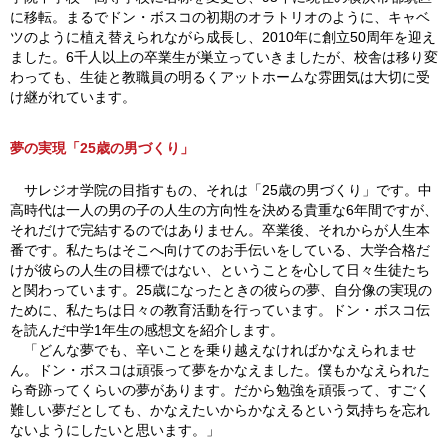
に移転。まるでドン・ボスコの初期のオラトリオのように、キャベ
ツのように植え替えられながら成長し、2010年に創立50周年を迎え
ました。6千人以上の卒業生が巣立っていきましたが、校舎は移り変
わっても、生徒と教職員の明るくアットホームな雰囲気は大切に受
け継がれています。
夢の実現「25歳の男づくり」
サレジオ学院の目指すもの、それは「25歳の男づくり」です。中
高時代は一人の男の子の人生の方向性を決める貴重な6年間ですが、
それだけで完結するのではありません。卒業後、それからが人生本
番です。私たちはそこへ向けてのお手伝いをしている、大学合格だ
けが彼らの人生の目標ではない、ということを心して日々生徒たち
と関わっています。25歳になったときの彼らの夢、自分像の実現の
ために、私たちは日々の教育活動を行っています。ドン・ボスコ伝
を読んだ中学1年生の感想文を紹介します。
「どんな夢でも、辛いことを乗り越えなければかなえられませ
ん。ドン・ボスコは頑張って夢をかなえました。僕もかなえられた
ら奇跡ってくらいの夢があります。だから勉強を頑張って、すごく
難しい夢だとしても、かなえたいからかなえるという気持ちを忘れ
ないようにしたいと思います。」