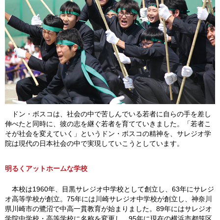
ドン・ボスコは、社会の中で苦しんでいる若者に自らの手を差し
伸べたと同時に、彼の志を継ぐ若者を育てていきました。「若者こ
そが社会を変えていく」というドン・ボスコの精神を、サレジオ学
院は現代の日本社会の中で実現していこうとしています。
明るくアットホームな学校
本校は1960年、目黒サレジオ中学校として創立し、63年にサレジ
オ高等学校が創立。75年には川崎サレジオ中学校が創立し、神奈川
県川崎市の鷺沼で中高一貫教育が始まりました。89年にはサレジオ
学院中学校・高等学校に名称を変更し、95年に現在の横浜市都筑区