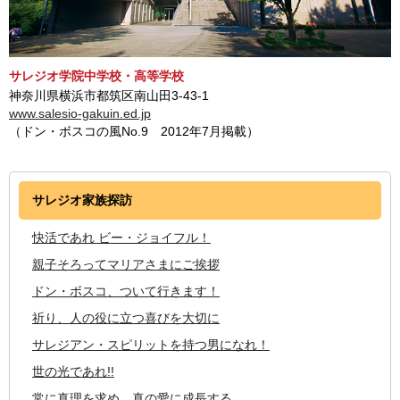
サレジオ学院中学校・高等学校
神奈川県横浜市都筑区南山田3-43-1
www.salesio-gakuin.ed.jp
（ドン・ボスコの風No.9 2012年7月掲載）
サレジオ家族探訪
快活であれ ビー・ジョイフル！
親子そろってマリアさまにご挨拶
ドン・ボスコ、ついて行きます！
祈り、人の役に立つ喜びを大切に
サレジアン・スピリットを持つ男になれ！
世の光であれ!!
常に真理を求め、真の愛に成長する