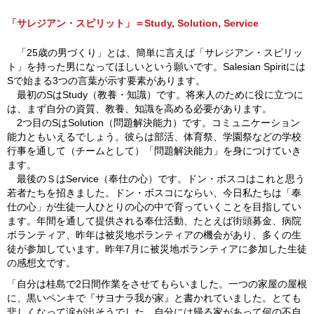
「サレジアン・スピリット」＝Study, Solution, Service
「25歳の男づくり」とは、簡単に言えば「サレジアン・スピリッ
ト」を持った男になってほしいという願いです。Salesian Spiritには
Sで始まる3つの言葉が示す要素があります。
最初のSはStudy（教養・知識）です。将来人のために役に立つに
は、まず自分の資質、教養、知識を高める必要があります。
2つ目のSはSolution（問題解決能力）です。コミュニケーション
能力ともいえるでしょう。彼らは部活、体育祭、学園祭などの学校
行事を通して（チームとして）「問題解決能力」を身につけていき
ます。
最後のＳはService（奉仕の心）です。ドン・ボスコはこれと思う
若者たちを招きました。ドン・ボスコにならい、今日私たちは「奉
仕の心」が生徒一人ひとりの心の中で育っていくことを目指してい
ます。年間を通して提供される奉仕活動、たとえば街頭募金、病院
ボランティア、昨年は被災地ボランティアの機会があり、多くの生
徒が参加しています。昨年7月に被災地ボランティアに参加した生徒
の感想文です。
「自分は桂島で2日間作業をさせてもらいました。一つの家屋の屋根
に、黒いペンキで『サヨナラ我が家』と書かれていました。とても
悲しくなって涙が出そうでした。自分には帰る家があって何の不自