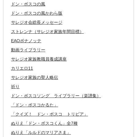
ドン・ボスコの風
ドン・ボスコの風かわら版
サレジオ会総長メッセージ
ストレンナ（サレジオ家族年間目標）
EAOボナノッテ
動画ライブラリー
サレジオ家族教職員養成講座
カリエロ11
サレジオ家族の聖人略伝
祈り
ドン・ボスコソング ライブラリー（楽譜集）
「ドン・ボスコかるた」
「クイズ！ ドン・ボスコ トリビア」
ぬりえ「ドン・ボスコくん」全7種
ぬりえ「ルルドのマリアさま」