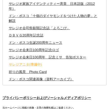
サレジオ家族アイデンティティー憲章 日本語版（2012
年）
ドン・ボスコ「十個のダイヤモンドをつけた人物の夢」と
解説
サレジオ会司祭叙階記念誌「よろこび」
ＤＢＶＧ20周年記念誌
ドン・ボスコ生誕200周年ニュース
サレジオ会来日100周年記念ロゴ
サレジオ会来日100周年 記念ミサ 告知ポスター
サレジアニタ(準備中)
祈りの風景 Photo Card
ドン・ボスコ関連画像（資料アーカイブ）
プライバシーポリシーおよびソーシャルメディアポリシー
当ホームページに掲載の画像・文章の無断転載はご遠慮ください。