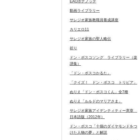
EAOボナノッテ
動画ライブラリー
サレジオ家族教職員養成講座
カリエロ11
サレジオ家族の聖人略伝
祈り
ドン・ボスコソング ライブラリー（楽
譜集）
「ドン・ボスコかるた」
「クイズ！ ドン・ボスコ トリビア」
ぬりえ「ドン・ボスコくん」全7種
ぬりえ「ルルドのマリアさま」
サレジオ家族アイデンティティー憲章
日本語版（2012年）
ドン・ボスコ「十個のダイヤモンドをつ
けた人物の夢」と解説