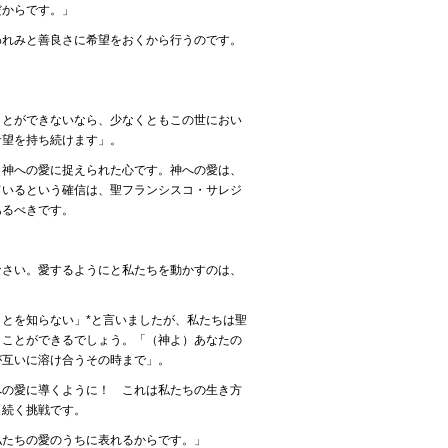
だからです。」
われみと善良さに希望をおくから行うのです。
ことができないなら、少なくともこの世におい
希望を持ち続けます」。
：神への愛に捉えられた心です。神への愛は、
ているという確信は、聖フランシスコ・サレジ
あるべきです。
なさい。愛するようにと私たちを動かすのは、
とを知らない」*と言いましたが、私たちは聖
うことができるでしょう。「（神よ）あなたの
が互いに溶け合うその時まで」。
への愛に導くように！ これは私たちの生き方
も続く挑戦です。
私たちの愛のうちに表れるからです。」