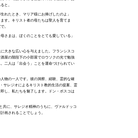
あると。
が生れたとき、マリア様にお捧げしたのよ」
ります。キリスト者の母たちは聖人を育てま
家で。
お母さまは、ぼくのことをとても愛している」
人に大きな広い心を与えました。フランシスコ
居酒屋の階段下の小部屋でロウソクの光で勉強
ん。二人は「出会う」ことを運命づけられてい
の人物の一人です。彼の洞察、経験、霊的な確
コ・サレジオによるキリスト教的生活の提案、霊
に即し、私たちを魅了します。ドン・ボスコは
と共に、サレジオ精神のうちに、ヴァルドッコ
が計画されることでしょう。