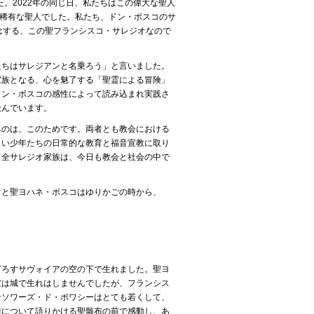
た。2022年の同じ日、私たちはこの偉大な聖人
で稀有な聖人でした。私たち、ドン・ボスコのサ
念する、この聖フランシスコ・サレジオなので
たちはサレジアンと名乗ろう」と言いました。
家族となる、心を魅了する「聖霊による冒険」
ドン・ボスコの感性によって読み込まれ実践さ
汲んでいます。
るのは、このためです。両者とも教会における
しい少年たちの日常的な教育と福音宣教に取り
て全サレジオ家族は、今日も教会と社会の中で
オと聖ヨハネ・ボスコはゆりかごの時から、
下ろすサヴォイアの空の下で生れました。聖ヨ
彼は城で生れはしませんでしたが、フランシス
ンソワーズ・ド・ボワシーはとても若くして、
難について語りかける聖骸布の前で感動し、あ