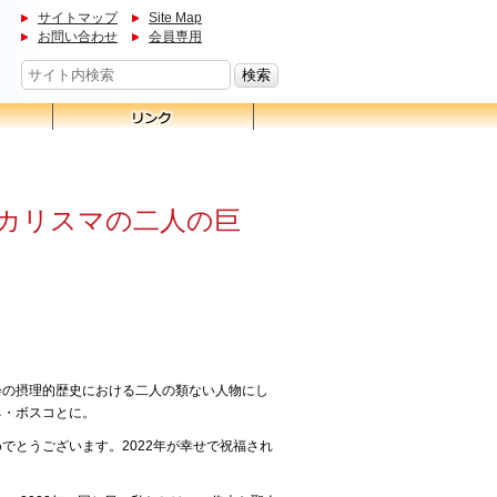
サイトマップ
Site Map
お問い合わせ
会員専用
カリスマの二人の巨
会の摂理的歴史における二人の類ない人物にし
ネ・ボスコとに。
でとうございます。2022年が幸せで祝福され