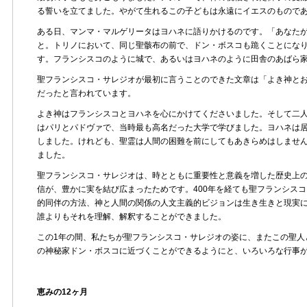
る誓いを立てました。やがて生れるこの子どもは永遠にイエスのもので
ある日、マンマ・マルゲリータはヨハネに語りかけるのです。「あなた
と。トリノにおいて、同じ聖骸布の前で、ドン・ボスコも跪くことにな
す。フランシスコのように城で、あるいはヨハネのように田舎のあばら
聖フランシスコ・サレジオが最初に言うことのできた文章は「よき神と
だったと言われています。
よき神はフランシスコとヨハネを心にかけてくださいました。そして二
はパリとパドヴァで、当時最も高名だった大学で学びました。ヨハネは
しました。けれども、聖霊は人間の困難を前にしてもあきらめはしませ
ました。
聖フランシスコ・サレジオは、時とともに重要性と意義を増した歴史上
信が、豊かに実を結び広まったためです。400年を経ても聖フランシス
的同伴の方法、神と人間の関係の人文主義的ビジョンは生き生きと現実
誰よりもそれを理解、解釈することができました。
この1年の間、私たちが聖フランシスコ・サレジオの姿に、またこの聖人
の神秘家ドン・ボスコに近づくことができるようにと、いろいろな行事
恵みの12ヶ月