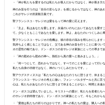
・「神が私たちを愛するのは私たちが善人だからではなく、神が善き方
神のみ旨を行うのは「自分の至らなさ」を感じるからではなく、神のあ
これがサレジオ的楽観主義です。
聖フランシスコ・サレジオは愛をもって神の愛に応えます。
・「主よ、私はあなたを愛します。永遠のいのちにおいてあなたを愛す
て。少なくともここであなたを愛します。神よ、あなたのいつくしみに
聖フランシスコ・サレジオの危機は、彼の存在の深みを明らかにします
気持ちよく感じることではなく、父である神のみ旨を行うことに基づい
オの霊性の軸であり、ドン・ボスコの全サレジオ家族にとっての導きで
・「神の慰めから慰めの神へ、熱狂から真の愛へと進みましょう。」
・「何一つとして、恐れからではなく、すべてのことを愛によって行い
私たち自身の功徳ではなく、神のいつくしみだからです。」
聖アウグスティヌスは「私たちの心はあなたのうちに憩うまで、休まるこ
フランシスコ・サレジオの考えに倣い、フォン・バルタザールと共に言
心は、私たちがあなたのうちに憩うまで休まることがない。時間と永遠
ドン・ボスコは望んでいました。キリストへの愛が、私たちを若者たち
のサレジオ的特徴であり、ドン・ボスコの家族にとって、今もこれから
・「愛徳は私たちの祈りのはかりです。神への私たちの愛は、隣人への