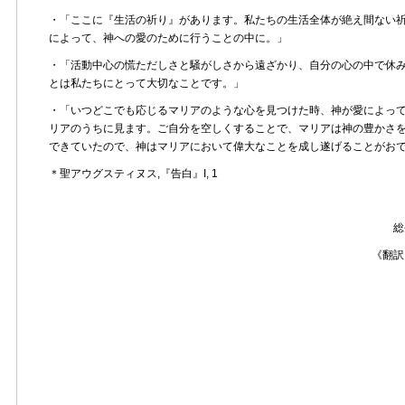
・「ここに『生活の祈り』があります。私たちの生活全体が絶え間ない
によって、神への愛のために行うことの中に。」
・「活動中心の慌ただしさと騒がしさから遠ざかり、自分の心の中で休
とは私たちにとって大切なことです。」
・「いつどこでも応じるマリアのような心を見つけた時、神が愛によっ
リアのうちに見ます。ご自分を空しくすることで、マリアは神の豊かさ
できていたので、神はマリアにおいて偉大なことを成し遂げることがお
＊聖アウグスティヌス,『告白』I, 1
総
《翻訳