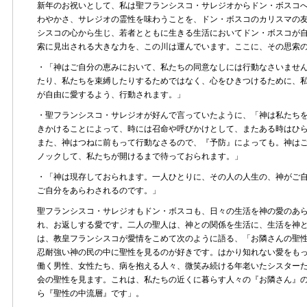
新年のお祝いとして、私は聖フランシスコ・サレジオからドン・ボスコ
わやかさ、サレジオの霊性を味わうことを、ドン・ボスコのカリスマの
シスコの心から生じ、若者とともに生きる生活においてドン・ボスコが
索に見出される大きな力を、この川は運んでいます。ここに、その思索
・「神はご自分の恵みにおいて、私たちの同意なしには行動なさいませ
たり、私たちを束縛したりするためではなく、心をひきつけるために、
が自由に愛するよう、行動されます。」
・聖フランシスコ・サレジオが好んで言っていたように、「神は私たち
きかけることによって、時には召命や呼びかけとして、またある時はひ
また、神はつねに前もって行動なさるので、『予防』によっても。神は
ノックして、私たちが開けるまで待っておられます。」
・「神は現存しておられます。一人ひとりに、その人の人生の、神がご
ご自分をあらわされるのです。」
聖フランシスコ・サレジオもドン・ボスコも、日々の生活を神の愛のあ
れ、お返しする愛です。二人の聖人は、神との関係を生活に、生活を神
は、教皇フランシスコが愛情をこめて次のように語る、「お隣さんの聖
忍耐強い神の民の中に聖性を見るのが好きです。はかり知れない愛をも
働く男性、女性たち、病を抱える人々、微笑み続ける年老いたシスター
会の聖性を見ます。これは、私たちの近くに暮らす人々の『お隣さん』
ら『聖性の中流層』です」。