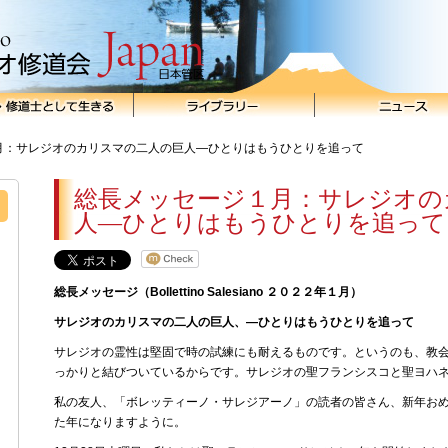
月：サレジオのカリスマの二人の巨人―ひとりはもうひとりを追って
総長メッセージ１月：サレジオの
人―ひとりはもうひとりを追って
総長メッセージ（
Bollettino Salesiano
２０２２年１月）
サレジオ
の
カリスマの二人の巨人
、
―ひとりはもうひとりを追って
サレジオ
の霊性は堅固で時の試練にも耐えるものです。というのも、教
っかりと結びついているからです。サレジオの聖フランシスコと聖ヨハ
私の友人、「ボレッティーノ・サレジアーノ」の読者の皆さん、新年おめ
た年になりますように。