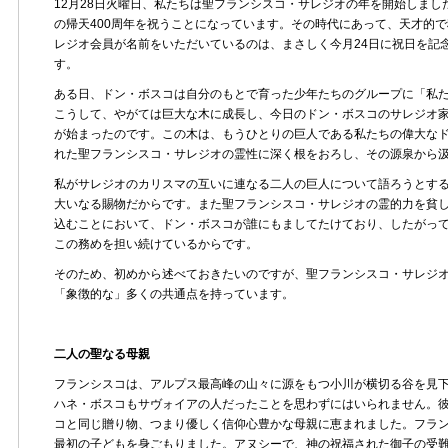
12月28日火曜日、私たちは聖フランシスコ・サレジオの年を開始しまし
の帰天400周年を祝うことになっています。その時代にあって、天才的
レジオ会員が名前をいただいているのは、まさしく今月24日に祝日を記
す。
ある日、ドン・ボスコは自分のもとで育った少年たちのグループに「私
こうして、やがては巨大な木に成長し、今日のドン・ボスコのサレジオ
が始まったのです。この木は、もうひとりの巨人である私たちの偉大な
れた聖フランシスコ・サレジオの霊性に深く根をおろし、その源泉から
私がサレジオのカリスマの互いに連なる二人の巨人について語ろうとす
大いなる賜物だからです。また聖フランシスコ・サレジオの霊的力を貧
込むことにおいて、ドン・ボスコが誰にもましてたけており、したがっ
この務めを担い続けているからです。
そのため、初めから述べておきたいのですが、聖フランシスコ・サレジ
「象徴的な」多くの共通点を持っています。
二人の聖なる母親
フランシスコは、アルプス最高峰の山々に源をもつ小川が横切る谷を見
ハネ・ボスコもサヴォイアの人だったことを思わずにはいられません。
コと同じ贈り物、つまり優しく信仰心豊かな母親に恵まれました。フラ
最初の子どもを身ごもりました。アヌシーで、神の祝福された御子の受