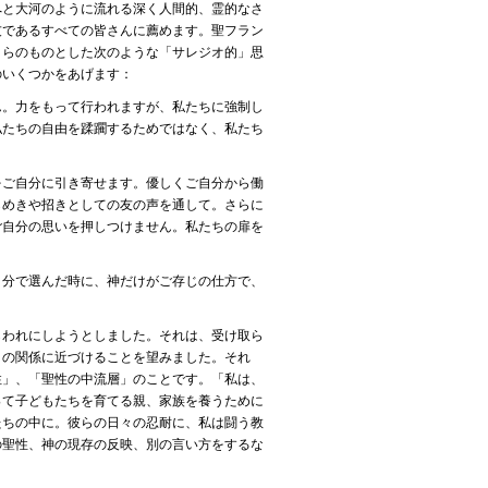
へと大河のように流れる深く人間的、霊的なさ
友であるすべての皆さんに薦めます。聖フラン
自らのものとした次のような「サレジオ的」思
のいくつかをあげます：
ん。力をもって行われますが、私たちに強制し
私たちの自由を蹂躙するためではなく、私たち
をご自分に引き寄せます。優しくご自分から働
らめきや招きとしての友の声を通して。さらに
ご自分の思いを押しつけません。私たちの扉を
自分で選んだ時に、神だけがご存じの仕方で、
らわれにしようとしました。それは、受け取ら
との関係に近づけることを望みました。それ
性」、「聖性の中流層」のことです。「私は、
って子どもたちを育てる親、家族を養うために
たちの中に。彼らの日々の忍耐に、私は闘う教
の聖性、神の現存の反映、別の言い方をするな