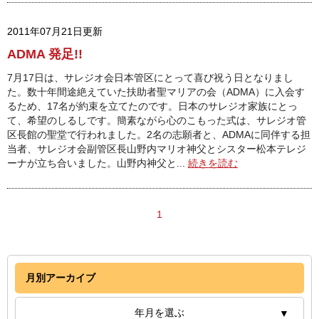
2011年07月21日更新
ADMA 発足!!
7月17日は、サレジオ会日本管区にとって喜び祝う日となりまし
た。数十年間途絶えていた扶助者聖マリアの会（ADMA）に入会す
るため、17名が約束を立てたのです。日本のサレジオ家族にとっ
て、希望のしるしです。簡素ながら心のこもった式は、サレジオ管
区長館の聖堂で行われました。2名の志願者と、ADMAに同伴する担
当者、サレジオ会副管区長山野内マリオ神父とシスター松本テレジ
ーナが立ち合いました。山野内神父と...
続きを読む
1
月別アーカイブ
年月を選ぶ