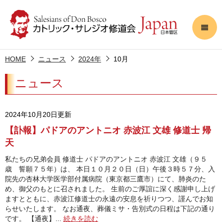
HOME
ニュース
2024年
10月
ニュース
2024年10月20日更新
【訃報】パドアのアントニオ 赤波江 文雄 修道士 帰
天
私たちの兄弟会員 修道士 パドアのアントニオ 赤波江 文雄（９５
歳 誓願７５年）は、 本日１０月２０日（日）午後３時５７分、入
院先の杏林大学医学部付属病院（東京都三鷹市）にて、肺炎のた
め、御父のもとに召されました。 生前のご厚誼に深く感謝申し上げ
ますとともに、赤波江修道士の永遠の安息を祈りつつ、謹んでお知
らせいたします。 なお通夜、葬儀ミサ・告別式の日程は下記の通り
です。 【通夜】...
続きを読む