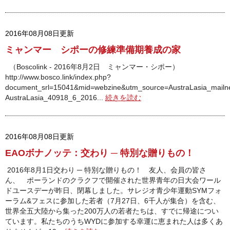
2016年08月08日更新
ミャンマー シポーの修練準備期養成の家
（Boscolink - 2016年8月2日 ミャンマー・シポー）
http://www.bosco.link/index.php?
document_srl=15041&mid=webzine&utm_source=AustraLasia_mail
AustraLasia_40918_6_2016...
続きを読む
2016年08月08日更新
EAOボナノッテ：交わり ─ 特別な贈りもの！
2016年8月1日交わり ─ 特別な贈りもの！ 友人、会員の皆さ
ん、 ポーランドのクラクフで開催された世界青年の日大会ワール
ドユースデーが昨日、閉幕しました。サレジオ青少年運動SYMフォ
ーラム&フェスに参加した若者（7月27日、6千人が集合）を含む、
世界全五大陸から集った200万人の若者たちは、すでに帰途につい
ています。私たちのうちWYDに参加する幸運に恵まれた人は多くあ