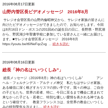
2016年08月17日更新
山野内管区長ビデオメッセージ 2016年8月
サレジオ会管区長の山野内倫昭神父から、サレジオ家族の皆さんに
向けたビデオメッセージができましたので、お知らせします。今回
は8月16日ドン・ボスコの201回めの誕生日の日に、長野県・野尻湖
から、野尻湖少年聖書学校に参加している皆さんと一緒にお届けし
ます。■サレジオ会管区長メッセージ 2016年8月
https://youtu.be/t6INeFqcZvg ...
続きを読む
2016年08月16日更新
総長「神の名は“いつくしみ”」
総長メッセージ（2016年8月）神の名は“いつくしみ” アン
ヘル・フェルナンデス・アルティメ神父 私たちはサレジオ家族、
ある確信に深く根ざすカリスマの担い手です。我々の神は、ご自分
の子どもたち、世界の若者、特に、今日に至るまで機会に恵まれて
来なかった子ども・若者に、特別な優しい愛情を表される神である
という確信です。 教皇フランシスコは、全世界の教会にいつくし
みの特別聖年を与えまし...
続きを読む