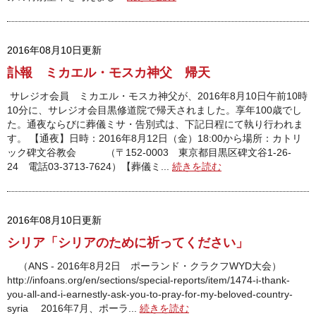
2016年08月10日更新
訃報 ミカエル・モスカ神父 帰天
サレジオ会員 ミカエル・モスカ神父が、2016年8月10日午前10時
10分に、サレジオ会目黒修道院で帰天されました。享年100歳でし
た。通夜ならびに葬儀ミサ・告別式は、下記日程にて執り行われま
す。 【通夜】日時：2016年8月12日（金）18:00から場所：カトリ
ック碑文谷教会 （〒152-0003 東京都目黒区碑文谷1-26-
24 電話03-3713-7624）【葬儀ミ...
続きを読む
2016年08月10日更新
シリア「シリアのために祈ってください」
（ANS - 2016年8月2日 ポーランド・クラクフWYD大会）
http://infoans.org/en/sections/special-reports/item/1474-i-thank-
you-all-and-i-earnestly-ask-you-to-pray-for-my-beloved-country-
syria 2016年7月、ポーラ...
続きを読む