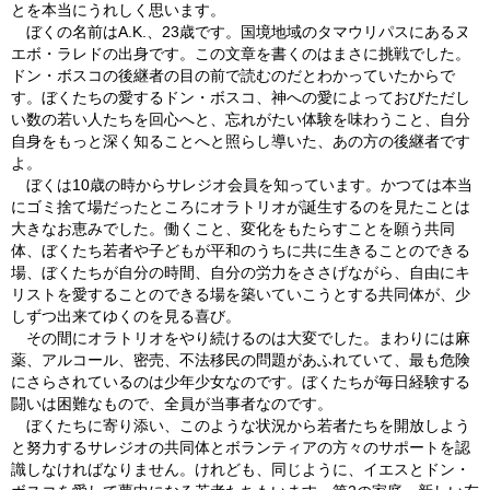
とを本当にうれしく思います。
ぼくの名前はA.K.、23歳です。国境地域のタマウリパスにあるヌ
エボ・ラレドの出身です。この文章を書くのはまさに挑戦でした。
ドン・ボスコの後継者の目の前で読むのだとわかっていたからで
す。ぼくたちの愛するドン・ボスコ、神への愛によっておびただし
い数の若い人たちを回心へと、忘れがたい体験を味わうこと、自分
自身をもっと深く知ることへと照らし導いた、あの方の後継者です
よ。
ぼくは10歳の時からサレジオ会員を知っています。かつては本当
にゴミ捨て場だったところにオラトリオが誕生するのを見たことは
大きなお恵みでした。働くこと、変化をもたらすことを願う共同
体、ぼくたち若者や子どもが平和のうちに共に生きることのできる
場、ぼくたちが自分の時間、自分の労力をささげながら、自由にキ
リストを愛することのできる場を築いていこうとする共同体が、少
しずつ出来てゆくのを見る喜び。
その間にオラトリオをやり続けるのは大変でした。まわりには麻
薬、アルコール、密売、不法移民の問題があふれていて、最も危険
にさらされているのは少年少女なのです。ぼくたちが毎日経験する
闘いは困難なもので、全員が当事者なのです。
ぼくたちに寄り添い、このような状況から若者たちを開放しよう
と努力するサレジオの共同体とボランティアの方々のサポートを認
識しなければなりません。けれども、同じように、イエスとドン・