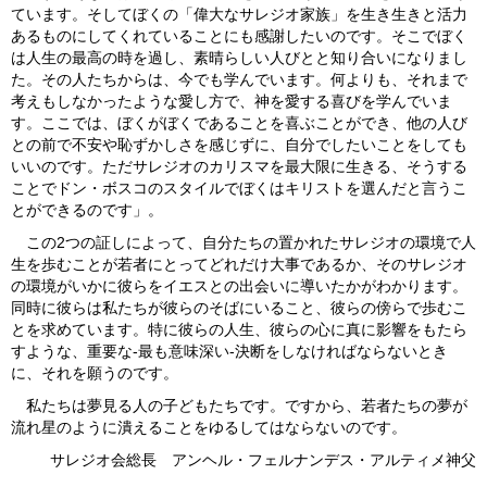
ています。そしてぼくの「偉大なサレジオ家族」を生き生きと活力
あるものにしてくれていることにも感謝したいのです。そこでぼく
は人生の最高の時を過し、素晴らしい人びとと知り合いになりまし
た。その人たちからは、今でも学んでいます。何よりも、それまで
考えもしなかったような愛し方で、神を愛する喜びを学んでいま
す。ここでは、ぼくがぼくであることを喜ぶことができ、他の人び
との前で不安や恥ずかしさを感じずに、自分でしたいことをしても
いいのです。ただサレジオのカリスマを最大限に生きる、そうする
ことでドン・ボスコのスタイルでぼくはキリストを選んだと言うこ
とができるのです」。
この2つの証しによって、自分たちの置かれたサレジオの環境で人
生を歩むことが若者にとってどれだけ大事であるか、そのサレジオ
の環境がいかに彼らをイエスとの出会いに導いたかがわかります。
同時に彼らは私たちが彼らのそばにいること、彼らの傍らで歩むこ
とを求めています。特に彼らの人生、彼らの心に真に影響をもたら
すような、重要な‐最も意味深い‐決断をしなければならないとき
に、それを願うのです。
私たちは夢見る人の子どもたちです。ですから、若者たちの夢が
流れ星のように潰えることをゆるしてはならないのです。
サレジオ会総長 アンヘル・フェルナンデス・アルティメ神父