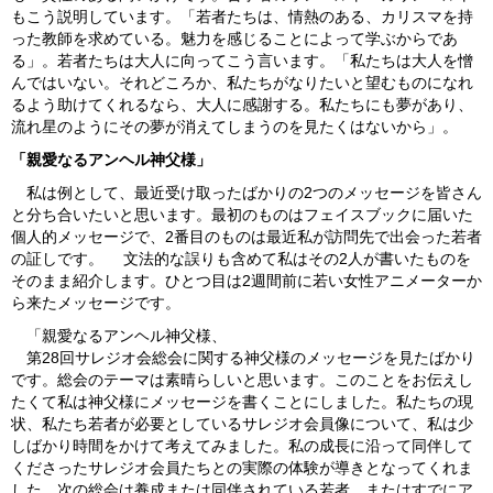
もこう説明しています。「若者たちは、情熱のある、カリスマを持
った教師を求めている。魅力を感じることによって学ぶからであ
る」。若者たちは大人に向ってこう言います。「私たちは大人を憎
んではいない。それどころか、私たちがなりたいと望むものになれ
るよう助けてくれるなら、大人に感謝する。私たちにも夢があり、
流れ星のようにその夢が消えてしまうのを見たくはないから」。
「親愛なるアンヘル神父様」
私は例として、最近受け取ったばかりの2つのメッセージを皆さん
と分ち合いたいと思います。最初のものはフェイスブックに届いた
個人的メッセージで、2番目のものは最近私が訪問先で出会った若者
の証しです。 文法的な誤りも含めて私はその2人が書いたものを
そのまま紹介します。ひとつ目は2週間前に若い女性アニメーターか
ら来たメッセージです。
「親愛なるアンヘル神父様、
第28回サレジオ会総会に関する神父様のメッセージを見たばかり
です。総会のテーマは素晴らしいと思います。このことをお伝えし
たくて私は神父様にメッセージを書くことにしました。私たちの現
状、私たち若者が必要としているサレジオ会員像について、私は少
しばかり時間をかけて考えてみました。私の成長に沿って同伴して
くださったサレジオ会員たちとの実際の体験が導きとなってくれま
した。次の総会は養成または同伴されている若者、またはすでにア