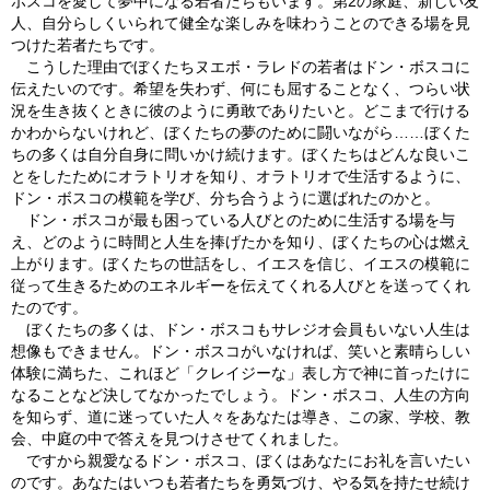
ボスコを愛して夢中になる若者たちもいます。第2の家庭、新しい友
人、自分らしくいられて健全な楽しみを味わうことのできる場を見
つけた若者たちです。
こうした理由でぼくたちヌエボ・ラレドの若者はドン・ボスコに
伝えたいのです。希望を失わず、何にも屈することなく、つらい状
況を生き抜くときに彼のように勇敢でありたいと。どこまで行ける
かわからないけれど、ぼくたちの夢のために闘いながら……ぼくた
ちの多くは自分自身に問いかけ続けます。ぼくたちはどんな良いこ
とをしたためにオラトリオを知り、オラトリオで生活するように、
ドン・ボスコの模範を学び、分ち合うように選ばれたのかと。
ドン・ボスコが最も困っている人びとのために生活する場を与
え、どのように時間と人生を捧げたかを知り、ぼくたちの心は燃え
上がります。ぼくたちの世話をし、イエスを信じ、イエスの模範に
従って生きるためのエネルギーを伝えてくれる人びとを送ってくれ
たのです。
ぼくたちの多くは、ドン・ボスコもサレジオ会員もいない人生は
想像もできません。ドン・ボスコがいなければ、笑いと素晴らしい
体験に満ちた、これほど「クレイジーな」表し方で神に首ったけに
なることなど決してなかったでしょう。ドン・ボスコ、人生の方向
を知らず、道に迷っていた人々をあなたは導き、この家、学校、教
会、中庭の中で答えを見つけさせてくれました。
ですから親愛なるドン・ボスコ、ぼくはあなたにお礼を言いたい
のです。あなたはいつも若者たちを勇気づけ、やる気を持たせ続け