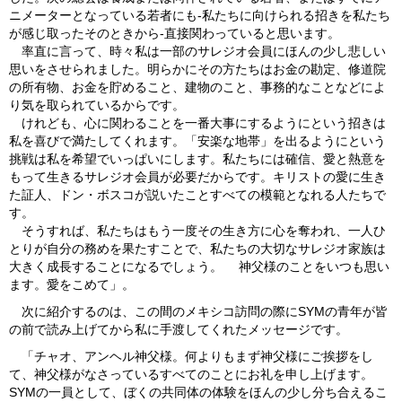
ニメーターとなっている若者にも‐私たちに向けられる招きを私たち
が感じ取ったそのときから‐直接関わっていると思います。
率直に言って、時々私は一部のサレジオ会員にほんの少し悲しい
思いをさせられました。明らかにその方たちはお金の勘定、修道院
の所有物、お金を貯めること、建物のこと、事務的なことなどによ
り気を取られているからです。
けれども、心に関わることを一番大事にするようにという招きは
私を喜びで満たしてくれます。「安楽な地帯」を出るようにという
挑戦は私を希望でいっぱいにします。私たちには確信、愛と熱意を
もって生きるサレジオ会員が必要だからです。キリストの愛に生き
た証人、ドン・ボスコが説いたことすべての模範となれる人たちで
す。
そうすれば、私たちはもう一度その生き方に心を奪われ、一人ひ
とりが自分の務めを果たすことで、私たちの大切なサレジオ家族は
大きく成長することになるでしょう。 神父様のことをいつも思い
ます。愛をこめて」。
次に紹介するのは、この間のメキシコ訪問の際にSYMの青年が皆
の前で読み上げてから私に手渡してくれたメッセージです。
「チャオ、アンヘル神父様。何よりもまず神父様にご挨拶をし
て、神父様がなさっているすべてのことにお礼を申し上げます。
SYMの一員として、ぼくの共同体の体験をほんの少し分ち合えるこ