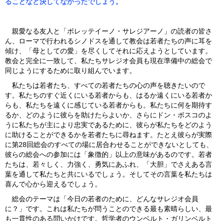
ることなど決してなかったでしょう。
親愛なる友人と「ボレッテイーノ・サレジアーノ」の読者の皆さ
ん、ローマで行われるシノドスを通して教会は若者たちの声に耳を
傾け、「母としての愛」を尽くしてそれに応えようとしています。
教会と完全に一致して、私たちサレジオ会員も現在準備中の総会で
同じようにするために取り組んでいます。
私たちは若者たち、すべての若者たちの心の声を聴きたいので
す。私たちのすぐ近くにいる若者からも、はるか遠くにいる若者か
らも、私たちを遠くに感じている若者からも。私たちに何を期待す
るか、どのように彼らを助けたらよいか、さらにドン・ボスコのよ
うに私たちが主により忠実であるために、彼らが私たちをどのよう
に助けることができるかを若者たちに尋ねます。たとえ彼らが実際
に第28回総会のすべての場に居合わせることができないとしても、
彼らの総会への参加には「象徴的」以上の意味があるのです。若者
たちは、若々しく、力強く、勇気にあふれ、「大胆」でさえある言
葉を通して私たちと共にいるでしょう。そしてその言葉を私たちは
喜んで心から迎えるでしょう。
総会のテーマは「今日の若者のために、どんなサレジオ会員
に？」です。これは私たちが問うことのできる最も素晴らしい、最
も一貫性のある問いかけです。哲学者のウンベルト・ガリンベルト